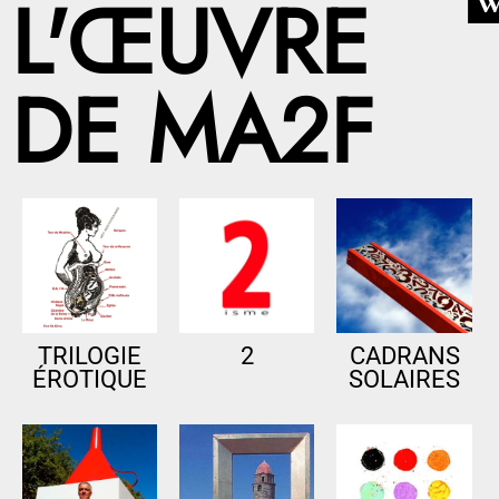
L'ŒUVRE
DE MA2F
TRILOGIE
2
CADRANS
ÉROTIQUE
SOLAIRES