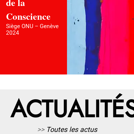
de la
Conscience
Siège ONU – Genève
2024
ACTUALITÉ
>>
Toutes les actus