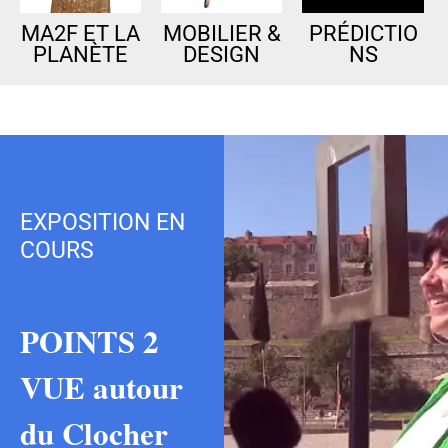
MA2F ET LA
MOBILIER &
PRÉDICTIO
PLANÈTE
DESIGN
NS
EXPOSITION EN
COURS
POINTS 2
VUE autour
du Clocher