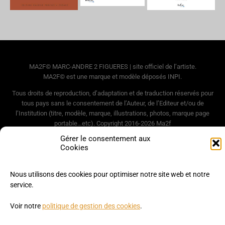
MA2F© MARC-ANDRE 2 FIGUERES | site officiel de l’artiste.
MA2F© est une marque et modèle déposés INPI.
Tous droits de reproduction, d’adaptation et de traduction réservés pour
tous pays sans le consentement de l’Auteur, de l’Editeur et/ou de
l’Institution (titre, modèle, marque, illustrations, photos, marque page
portable…etc). Copyright 2016-2026 Ma2f
Conception Web
Brut de Comm
|
Mentions légales
|
Politique de gestion
Gérer le consentement aux
données personnelles et cookies
Cookies
Nous utilisons des cookies pour optimiser notre site web et notre
service.
Voir notre
politique de gestion des cookies
.